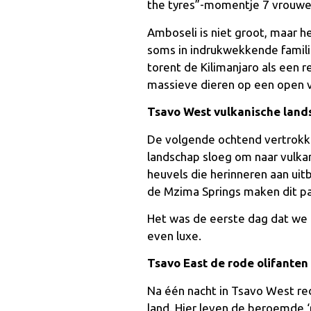
the tyres”-momentje 7 vrouwen
Amboseli is niet groot, maar he
soms in indrukwekkende famili
torent de Kilimanjaro als een re
massieve dieren op een open vl
Tsavo West vulkanische lands
De volgende ochtend vertrokke
landschap sloeg om naar vulkan
heuvels die herinneren aan ui
de Mzima Springs maken dit par
Het was de eerste dag dat we 
even luxe.
Tsavo East de rode olifanten
Na één nacht in Tsavo West re
land. Hier leven de beroemde ‘