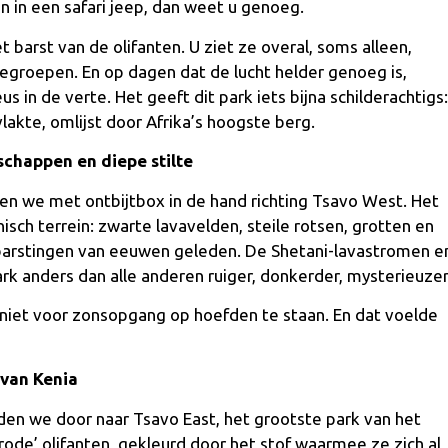
 in een safari jeep, dan weet u genoeg.
t barst van de olifanten. U ziet ze overal, soms alleen,
egroepen. En op dagen dat de lucht helder genoeg is,
us in de verte. Het geeft dit park iets bijna schilderachtigs:
akte, omlijst door Afrika’s hoogste berg.
chappen en diepe stilte
n we met ontbijtbox in de hand richting Tsavo West. Het
isch terrein: zwarte lavavelden, steile rotsen, grotten en
tbarstingen van eeuwen geleden. De Shetani-lavastromen e
k anders dan alle anderen ruiger, donkerder, mysterieuzer
niet voor zonsopgang op hoefden te staan. En dat voelde
 van Kenia
den we door naar Tsavo East, het grootste park van het
rode’ olifanten, gekleurd door het stof waarmee ze zich al