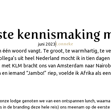
ste kennismaking 
Lonneke
juni 2023
in één woord vangt. Te groot, te warmhartig, te v
ollega’s uit heel Nederland mocht ik in tien dagen 
ht met KLM bracht ons van Amsterdam naar Nairo
 en iemand “Jambo!” riep, voelde ik Afrika als 
 onze lodge genoten we van een ontspannen lunch, waarna
s in de branding deze hele reis) ons meenam op de eerste 