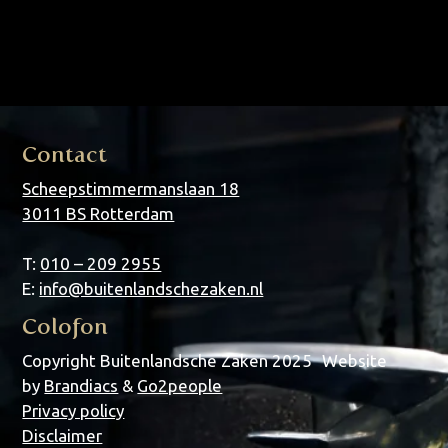
dapibus leo.
Contact
Scheepstimmermanslaan 18
3011 BS Rotterdam
T:
010 – 209 2955
E:
info@buitenlandschezaken.nl
Colofon
Copyright Buitenlandsche Zaken 2025 Website
by
Brandiacs
&
Go2people
Privacy policy
Disclaimer