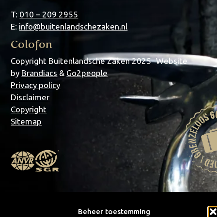
T:
010 – 209 2955
E:
info@buitenlandschezaken.nl
Colofon
Copyright Buitenlandsche Zaken 2025 Website
by
Brandiacs
&
Go2people
Privacy policy
Disclaimer
Copyright
Sitemap
Beheer toestemming