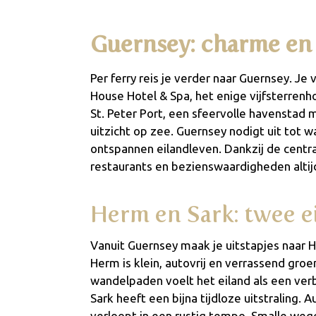
Guernsey: charme en 
Per ferry reis je verder naar Guernsey. Je 
House Hotel & Spa, het enige vijfsterrenhot
St. Peter Port, een sfeervolle havenstad m
uitzicht op zee. Guernsey nodigt uit tot 
ontspannen eilandleven. Dankzij de central
restaurants en bezienswaardigheden altijd
Herm en Sark: twee e
Vanuit Guernsey maak je uitstapjes naar 
Herm is klein, autovrij en verrassend groe
wandelpaden voelt het eiland als een ver
Sark heeft een bijna tijdloze uitstraling.
verloopt in een rustig tempo. Smalle wegge