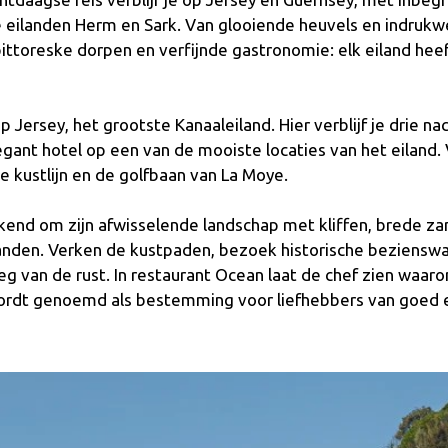
e eilanden Herm en Sark. Van glooiende heuvels en indruk
ittoreske dorpen en verfijnde gastronomie: elk eiland heef
p Jersey, het grootste Kanaaleiland. Hier verblijf je drie na
legant hotel op een van de mooiste locaties van het eiland. 
 de kustlijn en de golfbaan van La Moye.
kend om zijn afwisselende landschap met kliffen, brede z
anden. Verken de kustpaden, bezoek historische beziensw
g van de rust. In restaurant Ocean laat de chef zien waar
ordt genoemd als bestemming voor liefhebbers van goed 