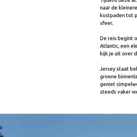
naar de kleiner
kustpaden tot p
sfeer.
De reis begint o
Atlantic, een e
kijk je uit over
Jersey staat be
groene binnenl
geniet simpelwe
steeds vaker w