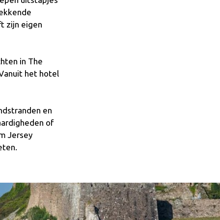
wekkende
t zijn eigen
chten in The
Vanuit het hotel
andstranden en
aardigheden of
om Jersey
eten.