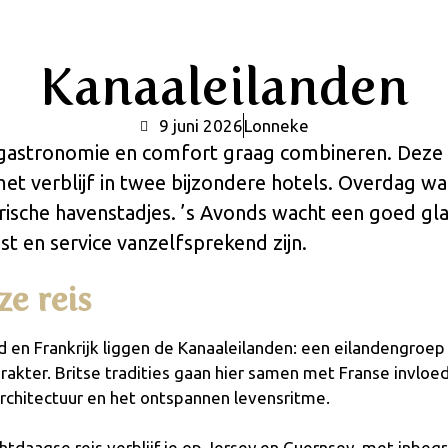
Kanaaleilanden
9 juni 2026
Lonneke
, gastronomie en comfort graag combineren. Deze 
t verblijf in twee bijzondere hotels. Overdag wand
rische havenstadjes. ’s Avonds wacht een goed gla
st en service vanzelfsprekend zijn.
ze reis
 en Frankrijk liggen de Kanaaleilanden: een eilandengroe
rakter. Britse tradities gaan hier samen met Franse invloed
rchitectuur en het ontspannen levensritme.
htdaagse reis verblijf je op Jersey en Guernsey, met inbeg